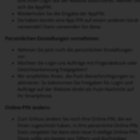
und Ihren Login auf der Website autorisieren. Merken Sie
sich die AppPIN.
Wiederholen Sie die Eingabe der AppPIN.
Sie haben bereits eine App-PIN auf einem anderen Gerät
verwendet? Dann verwenden Sie diese.
Persönlichen Einstellungen vornehmen:
Nehmen Sie jetzt noch die persönlichen Einstellungen
vor:
Möchten Sie Login uns Aufträge mit Fingerabdruck oder
Gesichtserkennung freigegeben?
Wir empfehlen Ihnen, die Push-Benachrichtigungen zu
aktivieren. So bekommen Sie Freigaben für Login und
Aufträge auf der Website direkt als Push-Nachricht auf
Ihr Smartphone.
Online-PIN ändern:
Zum Schluss ändern Sie noch Ihre Online-PIN, die wir
Ihnen zugeschickt haben, in Ihre persönliche Online-PIN.
Dazu vergeben Sie dann eine neue 5-stellige Online-PIN.
Diese sollte am besten aus Ziffern und Buchstaben