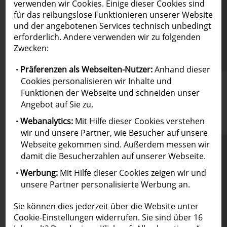
verwenden wir Cookies. Einige dieser Cookies sind
für das reibungslose Funktionieren unserer Website
und der angebotenen Services technisch unbedingt
erforderlich. Andere verwenden wir zu folgenden
Zwecken:
Präferenzen als Webseiten-Nutzer:
Anhand dieser
Cookies personalisieren wir Inhalte und
Von den Einschätzungen der Profis profitieren
Funktionen der Webseite und schneiden unser
Angebot auf Sie zu.
In den Aktien Desknotes und der Fondsliste erfahren Sie
exklusiv, wie die globalen BNP Paribas Analysten Titel
Webanalytics:
Mit Hilfe dieser Cookies verstehen
einschätzen.
wir und unsere Partner, wie Besucher auf unsere
Webseite gekommen sind. Außerdem messen wir
damit die Besucherzahlen auf unserer Webseite.
Werbung:
Mit Hilfe dieser Cookies zeigen wir und
unsere Partner personalisierte Werbung an.
Sie können dies jederzeit über die Website unter
Cookie-Einstellungen widerrufen. Sie sind über 16