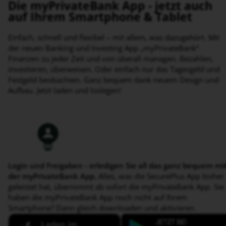
Die myPrivateBank App - jetzt auch
auf Ihrem Smartphone & Tablet
Einfach, schnell und flexibel – mit allem, was dazugehört. Mit
der neuen Banking und Investing App „myPrivateBank“
Finanzen zu jeder Zeit und von überall managen. Bezahlen,
investieren, überweisen. Oder einfach nur das Tagesgeld und
Festgeld beobachten. Ganz bequem dank neuem Design und
Aufbau. Jetzt laden und loslegen!
Glühbirne
Login und Freigaben - erledigen Sie all das ganz bequem mi
der myPrivateBank App.
Alles, was die SecurePlus App bisher
geleistet hat, übernimmt ab sofort die myPrivateBank App. Sie
haben die myPrivateBank App noch nicht auf Ihrem
Smartphone? Dann gleich downloaden und aktivieren.