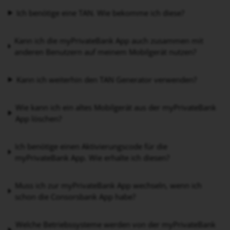
Ich benötige eine TAN. Wie bekomme ich diese?
Kann ich die myPrivateBank App auch zusammen mit
anderen Benutzern auf meinem Mobilgerät nutzen?
Kann ich weiterhin den TAN Generator verwenden?
Wie kann ich ein altes Mobilgerät aus der myPrivateBank
App löschen?
Ich benötige einen Aktivierungscode für die
myPrivateBank App. Wie erhalte ich diesen?
Muss ich zur myPrivateBank App wechseln, wenn ich
schon die Consorsbank App habe?
Welche Betriebssysteme werden von der myPrivateBank