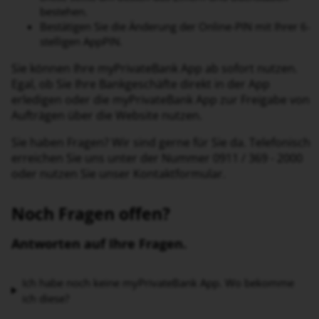
bestehen.
Bestätigen Sie die Änderung der Online-PIN mit Ihrer 6-
stelligen AppPIN.
Sie können Ihre myPrivateBank App ab sofort nutzen.
Egal, ob Sie Ihre Bankgeschäfte direkt in der App
erledigen oder die myPrivateBank App zur Freigabe von
Aufträgen über die Website nutzen.
Sie haben Fragen? Wir sind gerne für Sie da. Telefonisch
erreichen Sie uns unter der Nummer 0911 / 369 - 2000
oder nutzen Sie unser Kontaktformular.
Noch Fragen offen?
Antworten auf Ihre Fragen.
Ich habe noch keine myPrivateBank App. Wo bekomme
ich diese?