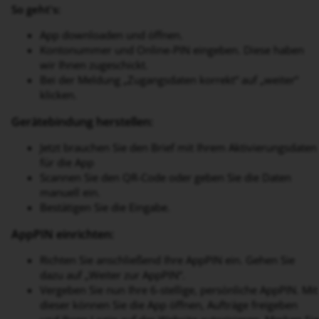
So geht's:
App downloaden und öffnen.
Kontonummer und Online-PIN eingeben. Diese haben
wir Ihnen zugeschickt.
Bei der Meldung „Zugangsdaten korrekt“ auf „weiter“
klicken.
Gerätebindung herstellen:
Jetzt brauchen Sie den Brief mit Ihrem Aktivierungsdaten
für die App
Scannen Sie den QR-Code oder geben Sie die Daten
manuell ein.
Bestätigen Sie die Eingabe.
AppPIN einrichten:
Richten Sie anschließend Ihre AppPIN ein. Gehen Sie
dazu auf „Weiter zur AppPIN“.
Vergeben Sie nun Ihre 6-stellige, persönliche AppPIN. Mit
dieser können Sie die App öffnen, Aufträge freigeben