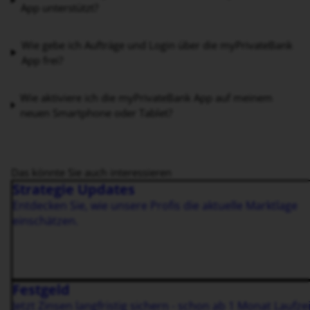
App unterstützt?
Wie gebe ich Aufträge und Login über die myPrivateBank
App frei?
Wie aktiviere ich die myPrivateBank App auf meinem
neuen Smartphone oder Tablet?
Das könnte Sie auch interessieren
Strategie Updates
Entdecken Sie, wie unsere Profis die aktuelle Marktlage
einschätzen.
Festgeld
Jetzt Zinsen langfristig sichern - schon ab 1 Monat Laufzei