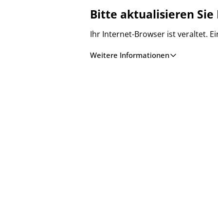
Bitte aktualisieren Sie
Ihr Internet-Browser ist veraltet.
Weitere Informationen
TAGESGELD
Bis zu 3,25 % Zinsen p. a. auf Ihr
TAGESGELD